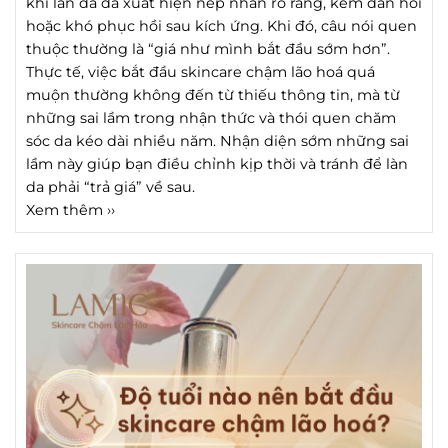
khi làn da đã xuất hiện nếp nhăn rõ ràng, kém đàn hồi
hoặc khó phục hồi sau kích ứng. Khi đó, câu nói quen
thuộc thường là “giá như mình bắt đầu sớm hơn”.
Thực tế, việc bắt đầu skincare chậm lão hoá quá
muộn thường không đến từ thiếu thông tin, mà từ
những sai lầm trong nhận thức và thói quen chăm
sóc da kéo dài nhiều năm. Nhận diện sớm những sai
lầm này giúp bạn điều chỉnh kịp thời và tránh để làn
da phải “trả giá” về sau.
Xem thêm ››