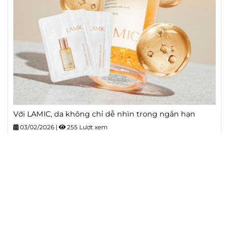
Với LAMIC, da không chỉ dễ nhìn trong ngắn hạn
03/02/2026
|
255 Lượt xem
Trong hành trình chăm sóc da, rất nhiều người từng
trải qua cảm giác quen thuộc: da trông đẹp hơn ngay
sau khi đổi sản phẩm mới, nhưng chỉ một thời gian
ngắn sau lại quay về trạng thái cũ, thậm chí kém ổn
định hơn. Điều này khiến không ít Chị Em rơi vào
vòng lặp thử, đổi và thất vọng. Với LAMIC - Skincare
chậm lão hoá, cách tiếp cận lại hoàn toàn khác: làn da
không chỉ cần dễ nhìn trong ngắn hạn, mà quan