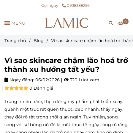
Gọi ngay
0938388256
0
MENU
Trang chủ
/
Blog
/
Vì sao skincare chậm lão hoá trở thà
Vì sao skincare chậm lão hoá trở
thành xu hướng tất yếu?
Ngày đăng:
06/02/2026
320 Lượt xem
0 Đánh giá
Trong nhiều năm, thị trường mỹ phẩm phát triển xoay
quanh một trục rất quen thuộc: đẹp nhanh, thấy ngay,
thay đổi rõ rệt trong thời gian ngắn. Tuy nhiên, song
song với sự bùng nổ đó là một thực tế ngày càng rõ ràng:
ngày càng nhiều làn da trở nên nhạy cảm, khó ổn định